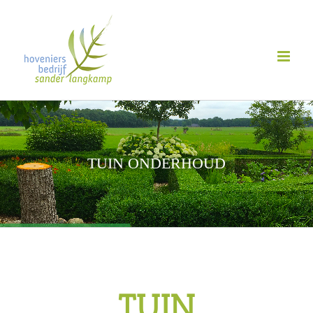
Ga
naar
inhoud
TUIN ONDERHOUD
TUIN